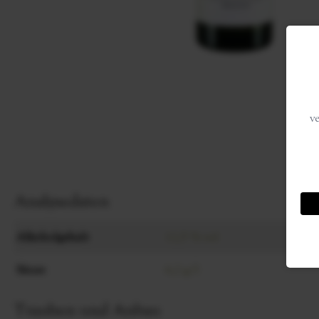
v
Analysedaten
Alkoholgehalt
12,5 % vol
Säure
6,2 g/l
Trauben und Anbau