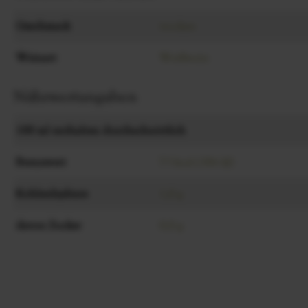
Geschmack
trocken
Weinart
Weißwein
Nährwertangaben
100 ml enthalten durchschnittlich
Brennwert
73 kcal (306 kJ)
Kohlenhydrate
1,0 g
davon Zucker
0,0 g