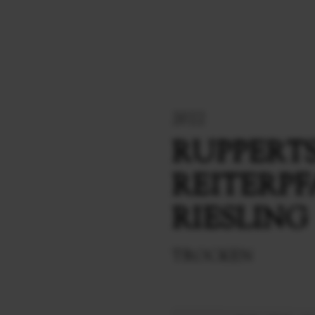
2022
RUPPERT
REITERP
RIESLING
TROCKEN