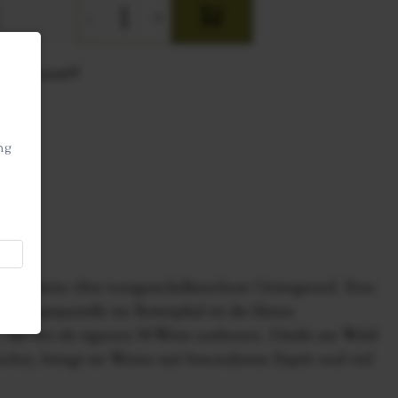
-
+
Nährwerttabelle
ⓘ
ng
tsandstein über tonigem-kalkreichem Untergrund. Eine
 Hauptparzelle im Reiterpfad ist die kleine
, die wir als eigenen N-Wein ausbauen. Direkt am Wald
icher, bringt sie Weine mit besonderem Esprit und viel