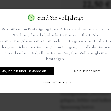
22,50 €
Inkl. 19% MwSt.
,
exkl.
Versandkosten
Sind Sie volljährig?
0,75L
(30,00 €/1L)
Alkohol:
12,5 % vol
Wir bitten um Bestätigung Ihres Alters, da diese Internetseite
Werbung für alkoholische Getränke enthält. Als
erantwortungsbewusstes Unternehmen tragen wir zur Einhaltu
der gesetzlichen Bestimmungen im Umgang mit alkoholischen
Getränken bei. Deshalb bitten wir Sie, Ihre Volljährigkeit zu
bestätigen.
Beschreibung
Ja, ich bin über 18 Jahre alt
Nein, leider nicht
0,1 Hektar Reben auf Bun
Impressum
Datenschutz
Besonderheit neben unserer
Einzelgewanne „Hochseel“
gelegen, kühler und kalkre
Spannung hervor.