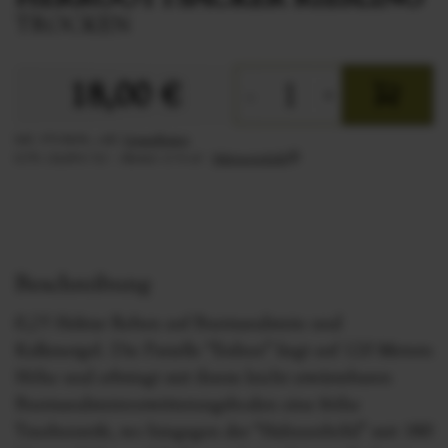
TROCKEN
18,00 €
-
+
Inkl. 19% MwSt.
,
exkl.
Versandkosten
0,75L
(24,00 €/1L)
Alkohol:
12 % vol
Nährwerttabelle
ⓘ
Beschreibung
0,25 Hektar Reben auf Buntsandstein und
Kalkmergel. Die Parzelle “Erdner” liegt auf 120 Metern
Höhe und erbringt mit ihrem leicht erwärmbaren
Buntsandsteinverwitterungsboden eine frühe
Traubenreife, wo hingegen der “Hahnenböhl” mit 180