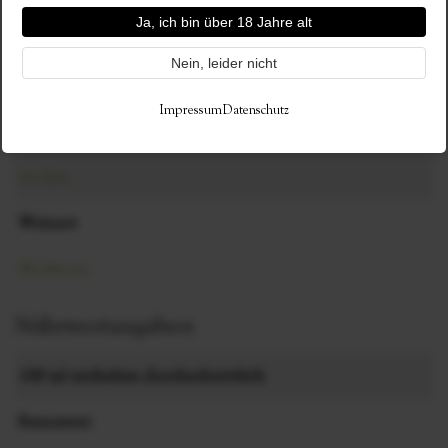
0,4 g/l
Ja, ich bin über 18 Jahre alt
Nein, leider nicht
Trauben und Anbau
Impressum
Datenschutz
Geschmack
trocken
Weinart
Weißwein
Nährwertangaben
100 ml enthalten durchschnittlich
Brennwert