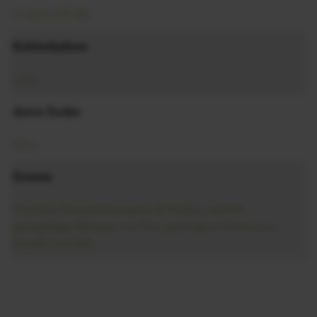
71 kcal (297 kJ)
Kohlenhydrate
1,0 g
davon Zucker
0,0 g
Zutaten
Trauben, Konservierungsstoff: Sulfite, enthält
geringfügige Mengen von Fett, gesättigten Fettsäuren,
Eiweiß und Salz