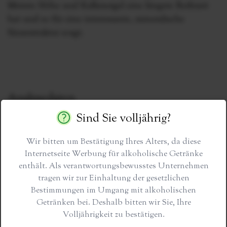
Metern Höhe und Kalkmergel eine längere Reifezeit
hat und so für eine interessante, mineralische
Säurestruktur sorgt.
Analysedaten
Sind Sie volljährig?
Alkoholgehalt
Wir bitten um Bestätigung Ihres Alters, da diese
12 % vol
Internetseite Werbung für alkoholische Getränke
enthält. Als verantwortungsbewusstes Unternehmen
Säure
tragen wir zur Einhaltung der gesetzlichen
Bestimmungen im Umgang mit alkoholischen
8,2 g/l
Getränken bei. Deshalb bitten wir Sie, Ihre
Volljährigkeit zu bestätigen.
Restsüße